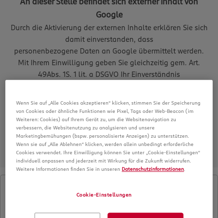
An dieser Stelle befindet sich externer Inhalt von
Google
Durch die Aktivierung der externen Inhalte erklären Sie sich
damit einverstanden, dass
personenbezogene Daten an Google übermittelt werden.
Mit Ihrem Einwilligung geben Sie gleichzeitig gem. Art.
49Abs. 1S. 1 lit. a DSGVO Ihr Einverständnis
dafür, dass Ihre Daten durch Unternehmen in oder aus den
USA verarbeitet werden. Weitere
Wenn Sie auf „Alle Cookies akzeptieren“ klicken, stimmen Sie der Speicherung
Informationen finden Sie in der Datenschutzerklärung.
von Cookies oder ähnliche Funktionen wie Pixel, Tags oder Web-Beacon (im
Weiteren: Cookies) auf Ihrem Gerät zu, um die Websitenavigation zu
Google aktivieren
verbessern, die Websitenutzung zu analysieren und unsere
Marketingbemühungen (bspw. personalisierte Anzeigen) zu unterstützen.
Wenn sie auf „Alle Ablehnen“ klicken, werden allein unbedingt erforderliche
Cookies verwendet. Ihre Einwilligung können Sie unter „Cookie-Einstellungen“
individuell anpassen und jederzeit mit Wirkung für die Zukunft widerrufen.
Weitere Informationen finden Sie in unseren
Datenschutzinformationen
.
Cookie-Einstellungen