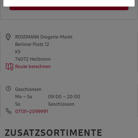
Filialen in der Nähe finden
ROSSMANN Drogerie-Markt
Berliner Platz 12
K3
74072 Heilbronn
Route berechnen
Geschlossen
Mo - Sa
09:00 - 20:00
So
Geschlossen
07131-2099991
ZUSATZSORTIMENTE