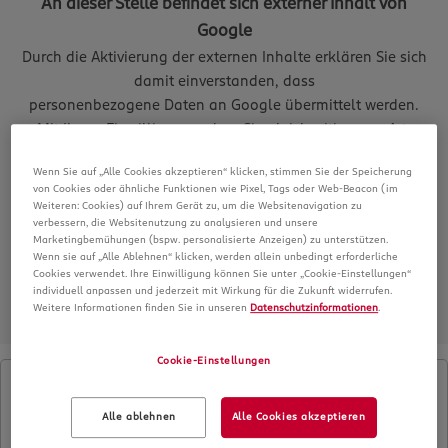
An dieser Stelle befindet sich externer Inhalt von
Google
Durch die Aktivierung der externen Inhalte erklären Sie sich
damit einverstanden, dass
personenbezogene Daten an Google übermittelt werden.
Mit Ihrem Einwilligung geben Sie gleichzeitig gem. Art.
49Abs. 1S. 1 lit. a DSGVO Ihr Einverständnis
Wenn Sie auf „Alle Cookies akzeptieren“ klicken, stimmen Sie der Speicherung
dafür, dass Ihre Daten durch Unternehmen in oder aus den
von Cookies oder ähnliche Funktionen wie Pixel, Tags oder Web-Beacon (im
USA verarbeitet werden. Weitere
Weiteren: Cookies) auf Ihrem Gerät zu, um die Websitenavigation zu
verbessern, die Websitenutzung zu analysieren und unsere
Informationen finden Sie in der Datenschutzerklärung.
Marketingbemühungen (bspw. personalisierte Anzeigen) zu unterstützen.
Google aktivieren
Wenn sie auf „Alle Ablehnen“ klicken, werden allein unbedingt erforderliche
Cookies verwendet. Ihre Einwilligung können Sie unter „Cookie-Einstellungen“
individuell anpassen und jederzeit mit Wirkung für die Zukunft widerrufen.
Weitere Informationen finden Sie in unseren
Datenschutzinformationen
.
Cookie-Einstellungen
Alle ablehnen
Alle Cookies akzeptieren